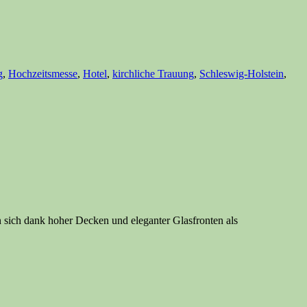
g
,
Hochzeitsmesse
,
Hotel
,
kirchliche Trauung
,
Schleswig-Holstein
,
en sich dank hoher Decken und eleganter Glasfronten als