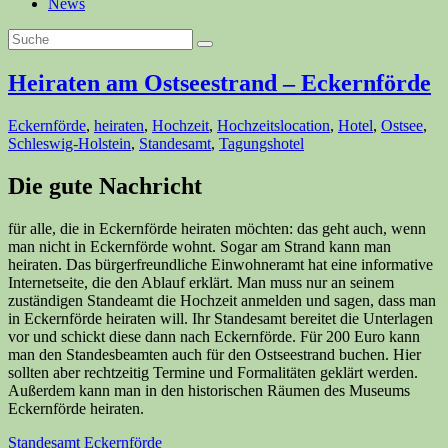
News
Heiraten am Ostseestrand – Eckernförde
Eckernförde
,
heiraten
,
Hochzeit
,
Hochzeitslocation
,
Hotel
,
Ostsee
,
Schleswig-Holstein
,
Standesamt
,
Tagungshotel
Die gute Nachricht
für alle, die in Eckernförde heiraten möchten: das geht auch, wenn
man nicht in Eckernförde wohnt. Sogar am Strand kann man
heiraten. Das bürgerfreundliche Einwohneramt hat eine informative
Internetseite, die den Ablauf erklärt. Man muss nur an seinem
zuständigen Standeamt die Hochzeit anmelden und sagen, dass man
in Eckernförde heiraten will. Ihr Standesamt bereitet die Unterlagen
vor und schickt diese dann nach Eckernförde. Für 200 Euro kann
man den Standesbeamten auch für den Ostseestrand buchen. Hier
sollten aber rechtzeitig Termine und Formalitäten geklärt werden.
Außerdem kann man in den historischen Räumen des Museums
Eckernförde heiraten.
Standesamt Eckernförde