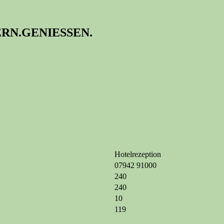
IERN.GENIESSEN.
Hotelrezeption
07942 91000
240
240
10
119