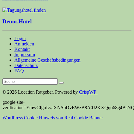
Demo-Hotel
Login
Anmelden
Kontakt
Impressum
Allgemeine Geschäftsbedingungen
Datenschutz
FAQ
© 2026 Location Ratgeber. Powered by
CrispWP
google-site-
verification=EmwCfgoLvaXNSbDvEWzB8A0J2KXQqo68g4BsN
WordPress Cookie Hinweis von Real Cookie Banner