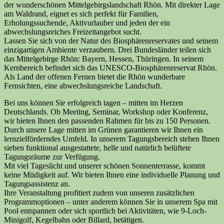
der wunderschönen Mittelgebirgslandschaft Rhön. Mit direkter Lage
am Waldrand, eignet es sich perfekt für Familien,
Erholungssuchende, Aktivurlauber und jeden der ein
abwechslungsreiches Freizeitangebot sucht.
Lassen Sie sich von der Natur des Biosphärenreservates und seinem
einzigartigen Ambiente verzaubern. Drei Bundesländer teilen sich
das Mittelgebirge Rhön: Bayern, Hessen, Thüringen. In seinem
Kernbereich befindet sich das UNESCO-Biosphärenreservat Rhön.
Als Land der offenen Fernen bietet die Rhön wunderbare
Fernsichten, eine abwechslungsreiche Landschaft.
Bei uns können Sie erfolgreich tagen – mitten im Herzen
Deutschlands. Ob Meeting, Seminar, Workshop oder Konferenz,
wir bieten Ihnen den passenden Rahmen für bis zu 150 Personen.
Durch unsere Lage mitten im Grünen garantieren wir Ihnen ein
lernzielförderndes Umfeld. In unserem Tagungsbereich stehen Ihnen
sieben funktional ausgestattete, helle und natürlich belüftete
Tagungsräume zur Verfügung.
Mit viel Tageslicht und unserer schönen Sonnenterrasse, kommt
keine Müdigkeit auf. Wir bieten Ihnen eine individuelle Planung und
Tagungsassistenz an.
Ihre Veranstaltung profitiert zudem von unseren zusätzlichen
Programmoptionen – unter anderem können Sie in unserem Spa mit
Pool entspannen oder sich sportlich bei Aktivitäten, wie 9-Loch-
Minigolf, Kegelbahn oder Billard, betätigen.